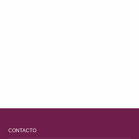
Comparte este contenido
Volver a la navegación principal
CONTACTO