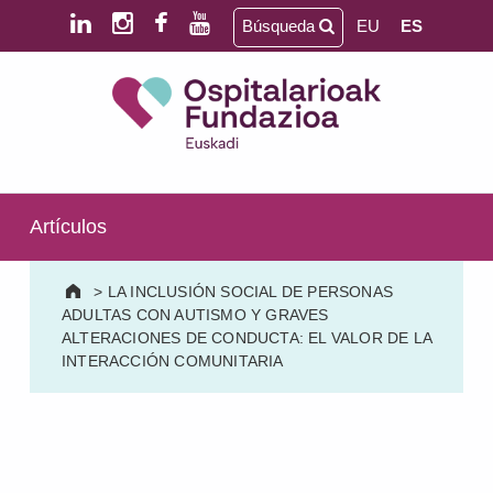
Saltar al contenido principal
Saltar al pie de página
Búsqueda
EU
ES
Ospitalarioak Fundazioa Euskadi (antes Aita Menni)
SALUD MENTAL | DISCAPACIDAD INTELECTUAL | NEURORREHABILITACIÓN Y DAÑO CEREBRAL | PERSONA MAYOR
Artículos
>
LA INCLUSIÓN SOCIAL DE PERSONAS
ADULTAS CON AUTISMO Y GRAVES
ALTERACIONES DE CONDUCTA: EL VALOR DE LA
INTERACCIÓN COMUNITARIA