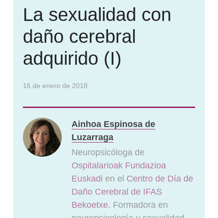
La sexualidad con
daño cerebral
adquirido (I)
16 de enero de 2018
Ainhoa Espinosa de
Luzarraga
Neuropsicóloga de
Ospitalarioak Fundazioa
Euskadi
en el
Centro de Día de
Daño Cerebral de IFAS
Bekoetxe
. Formadora en
neuropsicología y sexualidad.