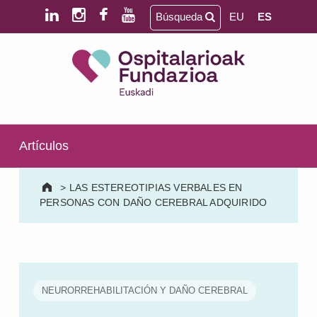
Saltar al contenido principal
Saltar al pie de página
Búsqueda
EU
ES
Ospitalarioak Fundazioa Euskadi (antes Aita Menni)
SALUD MENTAL | DISCAPACIDAD INTELECTUAL | NEURORREHABILITACIÓN Y DAÑO CEREBRAL | PERSONA MAYOR
Artículos
>
LAS ESTEREOTIPIAS VERBALES EN
PERSONAS CON DAÑO CEREBRAL ADQUIRIDO
NEURORREHABILITACIÓN Y DAÑO CEREBRAL