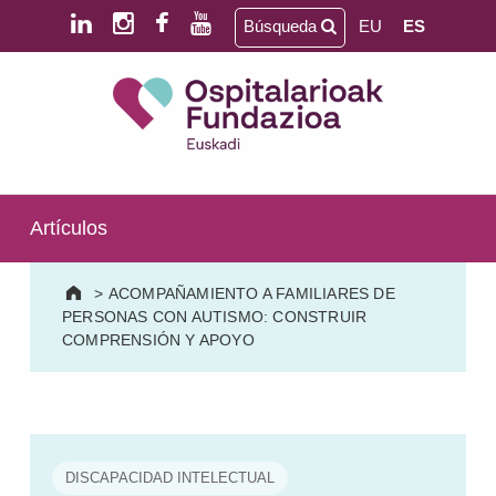
Saltar al contenido principal
Saltar al pie de página
Búsqueda
EU
ES
Ospitalarioak Fundazioa Euskadi (antes Aita Menni)
SALUD MENTAL | DISCAPACIDAD INTELECTUAL | NEURORREHABILITACIÓN Y DAÑO CEREBRAL | PERSONA MAYOR
Artículos
>
ACOMPAÑAMIENTO A FAMILIARES DE
PERSONAS CON AUTISMO: CONSTRUIR
COMPRENSIÓN Y APOYO
DISCAPACIDAD INTELECTUAL