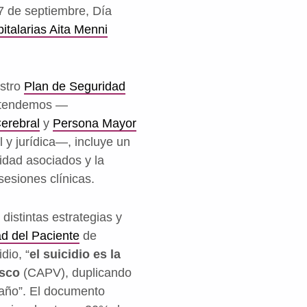
17 de septiembre, Día
talarias Aita Menni
estro
Plan de Seguridad
 atendemos —
erebral
y
Persona Mayor
l y jurídica—, incluye un
ridad asociados y la
sesiones clínicas.
distintas estrategias y
ad del Paciente
de
dio, “
el suicidio es la
asco
(CAPV), duplicando
 año”. El documento