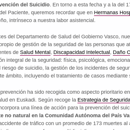
vención del Suicidio
. En torno a esta fecha y a la del 
 del Paciente, queremos recordar que en
Hermanas Hospi
, intrínseco a nuestra labor asistencial.
ices del Departamento de Salud del Gobierno Vasco, nu
propio de gestión de la seguridad de las personas que
ientes de
Salud Mental
,
Discapacidad Intelectual
,
Daño C
n integral de la seguridad: física, psicológica, emociona
 riesgo de suicidio, la gestión de los incidentes de segu
te ámbito, incluyendo el tratamiento de casos mediante 
prevención ha sido recogida como aspecto prioritario en 
alud en Euskadi. Según recoge la
Estrategia de Segurid
ncorpora una línea de acción para la prevención del suici
te no natural en la Comunidad Autónoma del País V
accidente de tráfico con un promedio de 173 muertes al