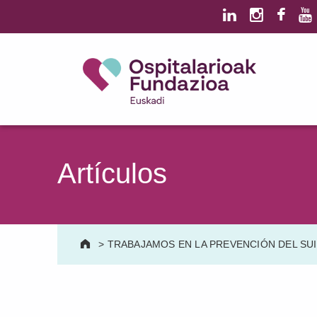
Saltar al contenido principal
Saltar al pie de página
Ospitalarioak Fundazioa Euskadi (antes Aita Menni)
SALUD MENTAL | DISCAPACIDAD INTELECTUAL | NEURORREHABILITACIÓN Y DAÑO CEREBRAL | PERSONA MAYOR
Artículos
>
TRABAJAMOS EN LA PREVENCIÓN DEL SUI