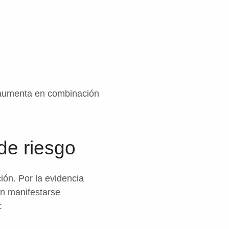
e aumenta en combinación
de riesgo
ón. Por la evidencia
en manifestarse
: