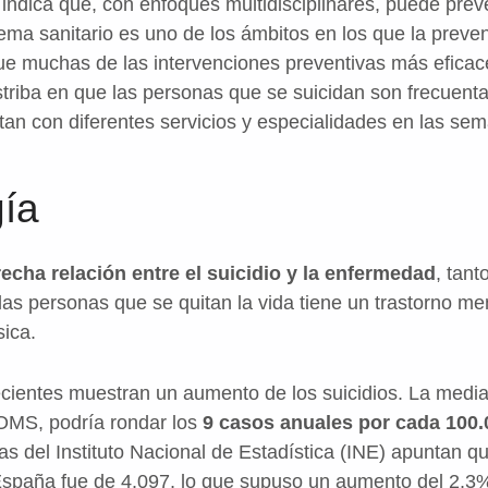
 indica que, con enfoques multidisciplinares, puede pre
stema sanitario es uno de los ámbitos en los que la pre
ue muchas de las intervenciones preventivas más eficac
striba en que las personas que se suicidan son frecuent
tan con diferentes servicios y especialidades en las sem
ía
recha relación entre el suicidio y la enfermedad
, tant
as personas que se quitan la vida tiene un trastorno me
sica.
cientes muestran un aumento de los suicidios. La media
 OMS, podría rondar los
9 casos anuales por cada 100.
ras del Instituto Nacional de Estadística (INE) apuntan 
España fue de 4.097, lo que supuso un aumento del 2,3%