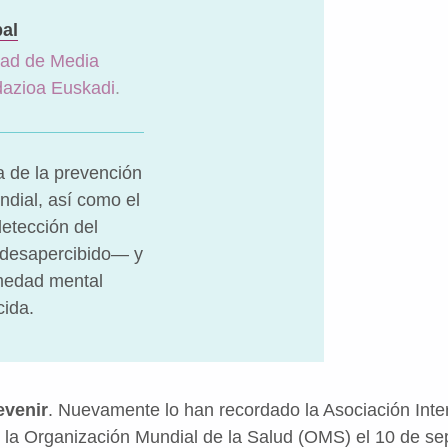
al
ad de Media
dazioa Euskadi
.
a de la prevención
ndial, así como el
detección del
 desapercibido— y
medad mental
cida.
evenir
. Nuevamente lo han recordado la Asociación Inter
y la Organización Mundial de la Salud (OMS) el 10 de se