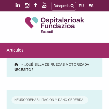
Saltar al contenido principal
Saltar al pie de página
Búsqueda
EU
ES
Ospitalarioak Fundazioa Euskadi (antes Aita Menni)
SALUD MENTAL | DISCAPACIDAD INTELECTUAL | NEURORREHABILITACIÓN Y DAÑO CEREBRAL | PERSONA MAYOR
Artículos
>
¿QUÉ SILLA DE RUEDAS MOTORIZADA
NECESITO?
NEURORREHABILITACIÓN Y DAÑO CEREBRAL