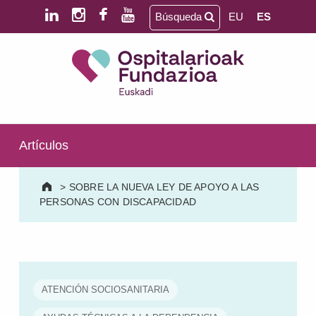
Saltar al contenido principal
Saltar al pie de página
Búsqueda
EU
ES
Ospitalarioak Fundazioa Euskadi (antes Aita Menni)
SALUD MENTAL | DISCAPACIDAD INTELECTUAL | NEURORREHABILITACIÓN Y DAÑO CEREBRAL | PERSONA MAYOR
Artículos
>
SOBRE LA NUEVA LEY DE APOYO A LAS
PERSONAS CON DISCAPACIDAD
ATENCIÓN SOCIOSANITARIA