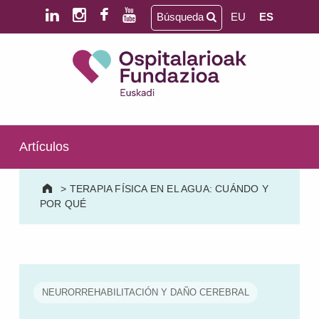
Saltar al contenido principal
Saltar al pie de página
Búsqueda
EU
ES
Ospitalarioak Fundazioa Euskadi (antes Aita Menni)
SALUD MENTAL | DISCAPACIDAD INTELECTUAL | NEURORREHABILITACIÓN Y DAÑO CEREBRAL | PERSONA MAYOR
Artículos
>
TERAPIA FÍSICA EN EL AGUA: CUÁNDO Y
POR QUÉ
NEURORREHABILITACIÓN Y DAÑO CEREBRAL