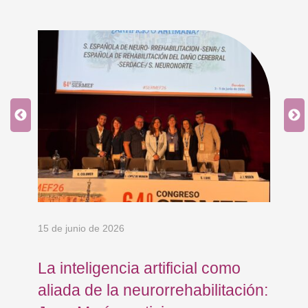
15 de junio de 2026
18 
La inteligencia artificial como
Re
aliada de la neurorrehabilitación:
Os