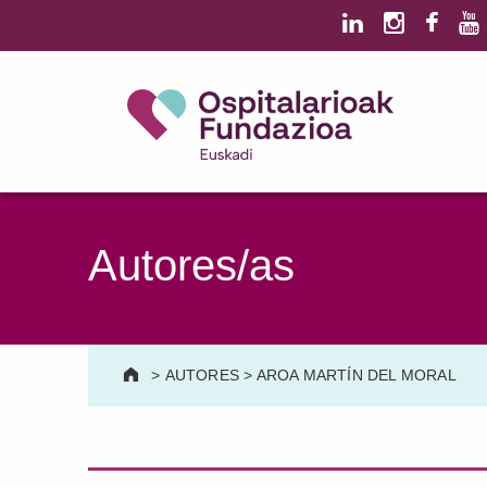
Saltar al contenido principal
Saltar al pie de página
Ospitalarioak Fundazioa Euskadi (antes Aita Menni)
SALUD MENTAL | DISCAPACIDAD INTELECTUAL | NEURORREHABILITACIÓN Y DAÑO CEREBRAL | PERSONA MAYOR
Autores/as
>
AUTORES
>
AROA MARTÍN DEL MORAL