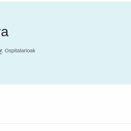
va
r
. Ospitalarioak