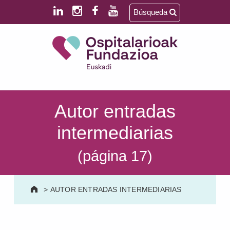
Saltar al contenido principal
Saltar al pie de página
Búsqueda
Ospitalarioak Fundazioa Euskadi (antes Aita Menni)
SALUD MENTAL | DISCAPACIDAD INTELECTUAL | NEURORREHABILITACIÓN Y DAÑO CEREBRAL | PERSONA MAYOR
Autor entradas
intermediarias
(página 17)
>
AUTOR ENTRADAS INTERMEDIARIAS