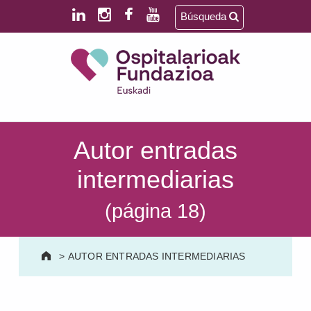
Saltar al contenido principal
Saltar al pie de página
Búsqueda
Ospitalarioak Fundazioa Euskadi (antes Aita Menni)
SALUD MENTAL | DISCAPACIDAD INTELECTUAL | NEURORREHABILITACIÓN Y DAÑO CEREBRAL | PERSONA MAYOR
Autor entradas
intermediarias
(página 18)
>
AUTOR ENTRADAS INTERMEDIARIAS