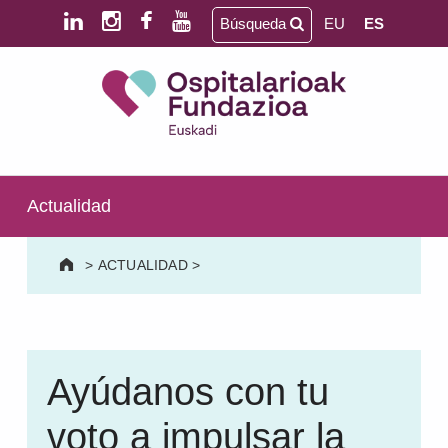
Saltar al contenido principal
Saltar al pie de página
Búsqueda
EU
ES
Ospitalarioak Fundazioa Euskadi (antes Aita Menni)
SALUD MENTAL | DISCAPACIDAD INTELECTUAL | NEURORREHABILITACIÓN Y DAÑO CEREBRAL | PERSONA MAYOR
Actualidad
>
ACTUALIDAD
>
Ayúdanos con tu
voto a impulsar la