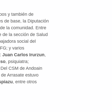
ipos y también de
es de base, la Diputación
 de la comunidad. Entre
e de la sección de Salud
bajadora social del
FG; y varios
a:
Juan Carlos Irurzun
,
nso
, psiquiatra;
. Del CSM de Andoain
 de Arrasate estuvo
spiazu
, entre otros