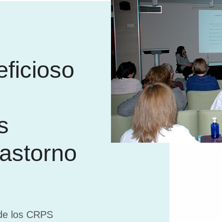
ficioso
s
rastorno
 de los CRPS