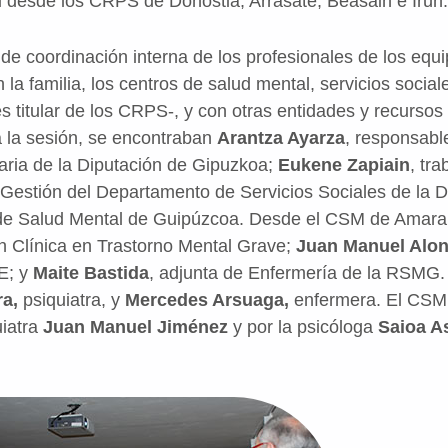
i desde los CRPS de Donostia, Arrasate, Beasain e Irún.
de coordinación interna de los profesionales de los equ
 la familia, los centros de salud mental, servicios social
s titular de los CRPS-, y con otras entidades y recursos
a la sesión, se encontraban
Arantza Ayarza
, responsabl
aria de la Diputación de Gipuzkoa;
Eukene Zapiain
, tra
Gestión del Departamento de Servicios Sociales de la D
 de Salud Mental de Guipúzcoa. Desde el CSM de Amar
n Clínica en Trastorno Mental Grave;
Juan Manuel Alo
E; y
Maite Bastida
, adjunta de Enfermería de la RSMG
ra,
psiquiatra,
y
Mercedes Arsuaga,
enfermera
. El CSM
uiatra
Juan Manuel Jiménez
y por la psicóloga
Saioa A