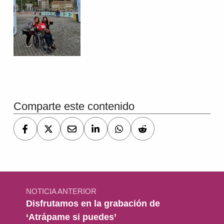
Volver a la navegación principal
Comparte este contenido
Navegación de entradas
NOTICIA ANTERIOR
Disfrutamos en la grabación de
‘Atrápame si puedes’