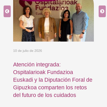
10 de julio de 2026
8 d
Atención integrada:
Jo
Ospitalarioak Fundazioa
re
Euskadi y la Diputación Foral de
ex
Gipuzkoa comparten los retos
En
del futuro de los cuidados