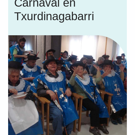
Carnaval en
Txurdinagabarri