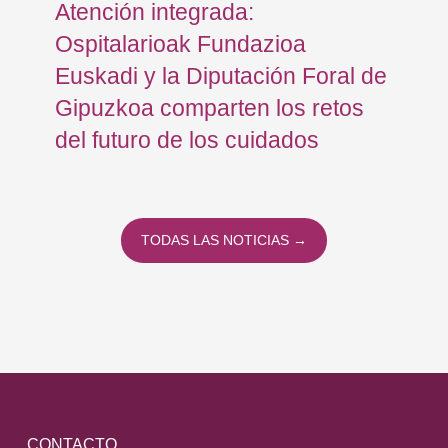
Atención integrada:
Jo
Ospitalarioak Fundazioa
re
Euskadi y la Diputación Foral de
ex
Gipuzkoa comparten los retos
En
del futuro de los cuidados
TODAS LAS NOTICIAS →
CONTACTO