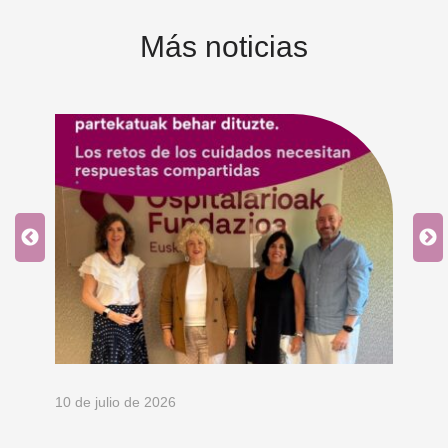
Más noticias
10 de julio de 2026
8 d