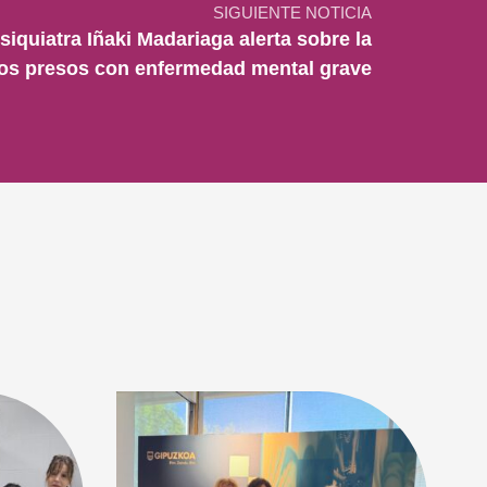
SIGUIENTE NOTICIA
siquiatra Iñaki Madariaga alerta sobre la
 los presos con enfermedad mental grave
9 d