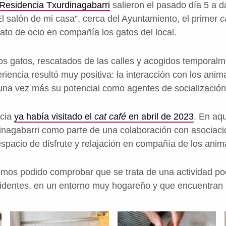
Residencia Txurdinagabarri
salieron el pasado día 5 a d
El salón de mi casa”, cerca del Ayuntamiento, el primer
c
ato de ocio en compañía los gatos del local.
os gatos, rescatados de las calles y acogidos temporal
periencia resultó muy positiva: la interacción con los an
una vez más su potencial como agentes de socialización
ncia
ya había visitado el
cat café
en abril de 2023
. En aqu
dinagabarri como parte de una colaboración con asociaci
spacio de disfrute y relajación en compañía de los anim
emos podido comprobar que se trata de una actividad p
esidentes, en un entorno muy hogareño y que encuentran