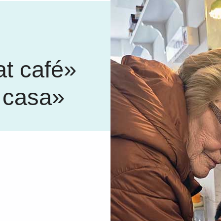
at café»
 casa»