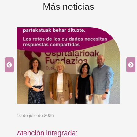
Más noticias
10 de julio de 2026
8 d
Atención integrada:
Jo