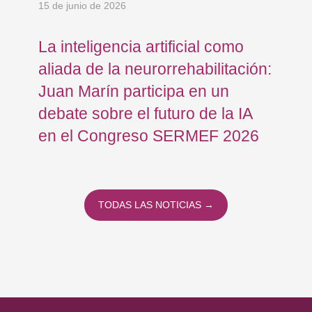
15 de junio de 2026
18 
La inteligencia artificial como
Re
aliada de la neurorrehabilitación:
Os
Juan Marín participa en un
Eu
debate sobre el futuro de la IA
op
en el Congreso SERMEF 2026
co
TODAS LAS NOTICIAS →