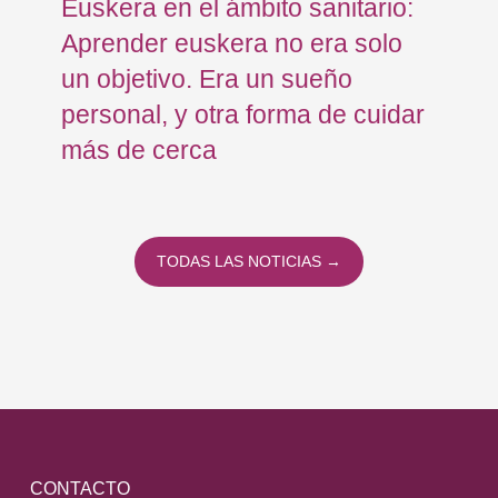
Euskera en el ámbito sanitario:
Co
Aprender euskera no era solo
Ja
un objetivo. Era un sueño
mo
personal, y otra forma de cuidar
Os
más de cerca
Eu
TODAS LAS NOTICIAS →
CONTACTO