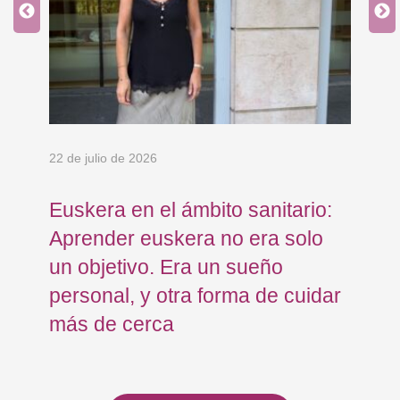
an
 y
22 de julio de 2026
15 
Euskera en el ámbito sanitario:
Co
Aprender euskera no era solo
Ja
un objetivo. Era un sueño
mo
personal, y otra forma de cuidar
Os
más de cerca
Eu