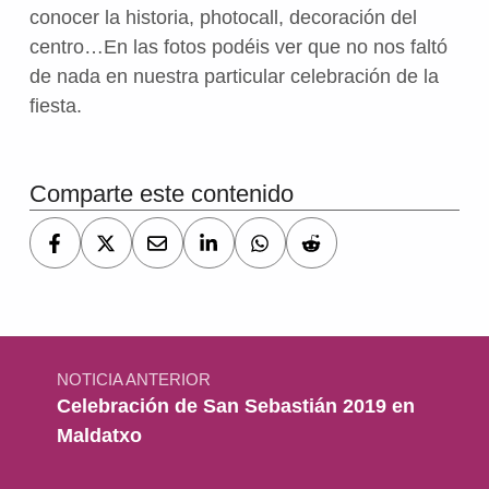
conocer la historia, photocall, decoración del
centro…En las fotos podéis ver que no nos faltó
de nada en nuestra particular celebración de la
fiesta.
Volver a la navegación principal
Comparte este contenido
Navegación de entradas
NOTICIA ANTERIOR
Celebración de San Sebastián 2019 en
Maldatxo