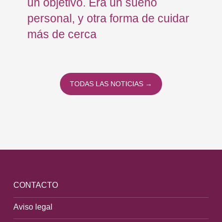
un objetivo. Era un sueño
mo
personal, y otra forma de cuidar
Os
más de cerca
Eu
TODAS LAS NOTICIAS →
CONTACTO
Aviso legal