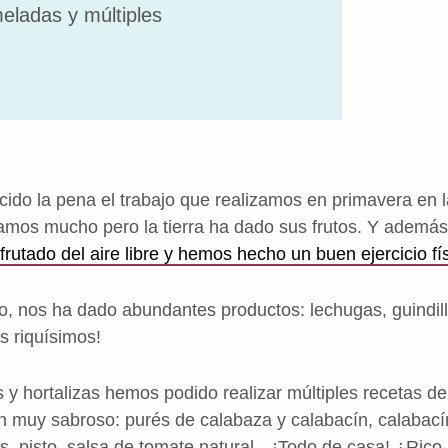
ladas y múltiples
ido la pena el trabajo que realizamos en primavera en 
jamos mucho pero la tierra ha dado sus frutos. Y adem
sfrutado del aire libre y hemos hecho un buen ejercicio fí
ro, nos ha dado abundantes productos: lechugas, guindill
s riquísimos!
 y hortalizas hemos podido realizar múltiples recetas d
muy sabroso: purés de calabaza y calabacín, calabacín 
os, pisto, salsa de tomate natural…¡Todo de casa! ¿Ric