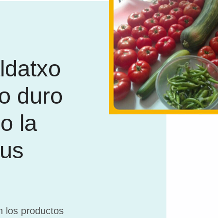
ldatxo
o duro
o la
sus
 los productos