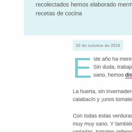
recolectados hemos elaborado merme
recetas de cocina
20 de octubre de 2016
E
ste año ha merec
Sin duda, traba
sano, hemos
di
La huerta, sin invernade
calabacín y ¡unos tomate
Con todas estas verduras
muy muy sano. Y también 
variadas, tomates rellen