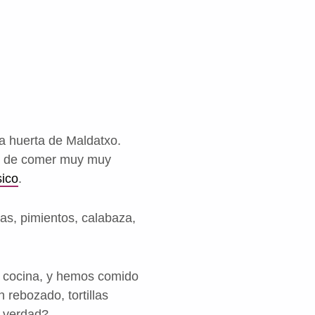
la huerta de Maldatxo.
ás de comer muy muy
sico
.
as, pimientos, calabaza,
e cocina, y hemos comido
rebozado, tortillas
o, verdad?