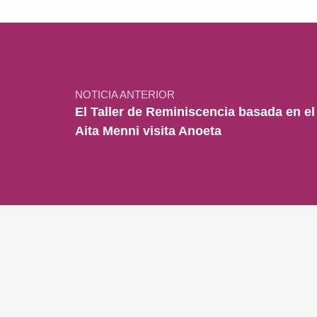
Navegación de entradas
NOTICIA ANTERIOR
El Taller de Reminiscencia basada en el
Aita Menni visita Anoeta