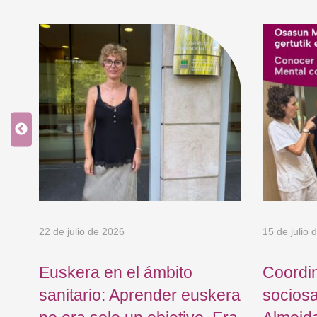
os
de
22 de julio de 2026
15 de julio 
Euskera en el ámbito
Coordi
sanitario: Aprender euskera
sociosa