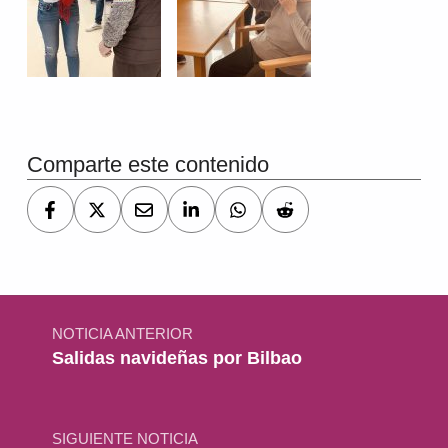
Comparte este contenido
Navegación de entradas
NOTICIA ANTERIOR
Salidas navideñas por Bilbao
SIGUIENTE NOTICIA