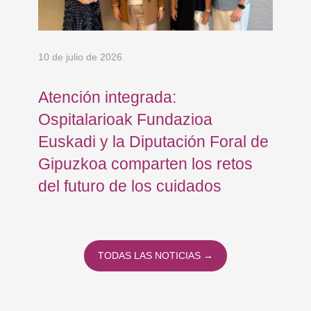
10 de julio de 2026
8 d
Atención integrada:
Jo
Ospitalarioak Fundazioa
re
Euskadi y la Diputación Foral de
ex
Gipuzkoa comparten los retos
En
del futuro de los cuidados
TODAS LAS NOTICIAS →