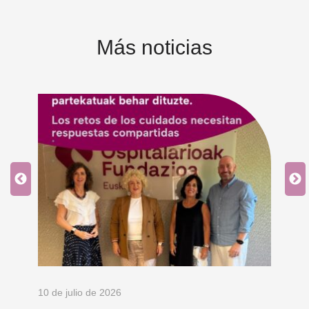
Más noticias
10 de julio de 2026
8 d