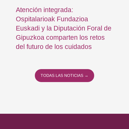
Atención integrada:
Jo
Ospitalarioak Fundazioa
re
Euskadi y la Diputación Foral de
ex
Gipuzkoa comparten los retos
En
del futuro de los cuidados
TODAS LAS NOTICIAS →