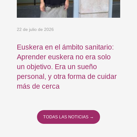
22 de julio de 2026
15 
Euskera en el ámbito sanitario:
Co
Aprender euskera no era solo
Ja
un objetivo. Era un sueño
mo
personal, y otra forma de cuidar
Os
más de cerca
Eu
TODAS LAS NOTICIAS →