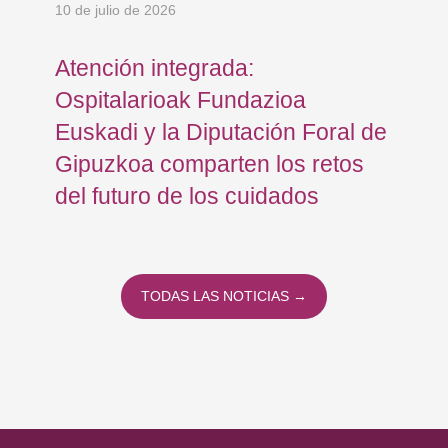
10 de julio de 2026
8 d
Atención integrada:
Jo
Ospitalarioak Fundazioa
re
Euskadi y la Diputación Foral de
ex
Gipuzkoa comparten los retos
En
del futuro de los cuidados
TODAS LAS NOTICIAS →