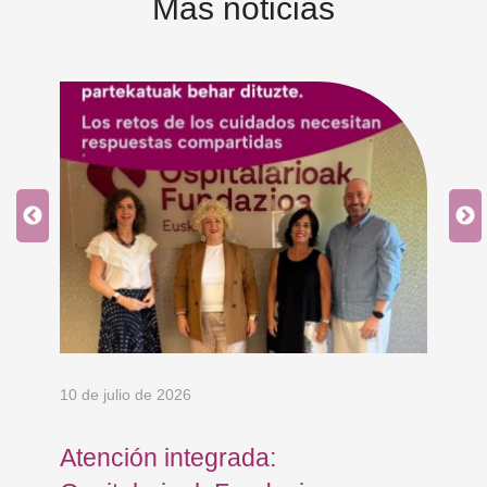
Más noticias
10 de julio de 2026
5 d
Atención integrada:
El