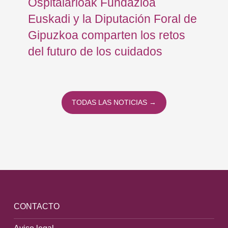
e
Ospitalarioak Fundazioa
ho
Euskadi y la Diputación Foral de
pa
Gipuzkoa comparten los retos
del futuro de los cuidados
TODAS LAS NOTICIAS →
CONTACTO