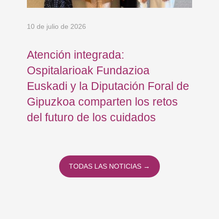
10 de julio de 2026
8 d
Atención integrada:
Jo
Ospitalarioak Fundazioa
re
Euskadi y la Diputación Foral de
ex
Gipuzkoa comparten los retos
En
del futuro de los cuidados
TODAS LAS NOTICIAS →