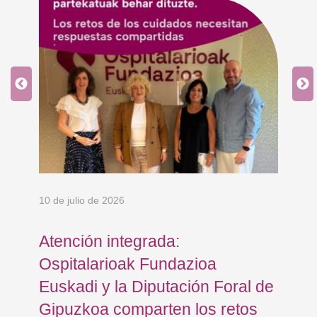
10 de julio de 2026
8 d
Atención integrada:
Jo
Ospitalarioak Fundazioa
re
Euskadi y la Diputación Foral de
ex
Gipuzkoa comparten los retos
En