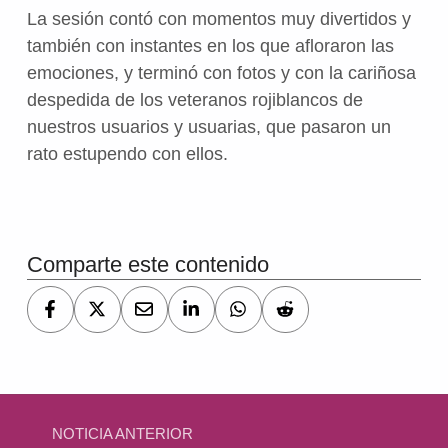
La sesión contó con momentos muy divertidos y
también con instantes en los que afloraron las
emociones, y terminó con fotos y con la cariñosa
despedida de los veteranos rojiblancos de
nuestros usuarios y usuarias, que pasaron un
rato estupendo con ellos.
Volver a la navegación principal
Comparte este contenido
Navegación de entradas
NOTICIA ANTERIOR