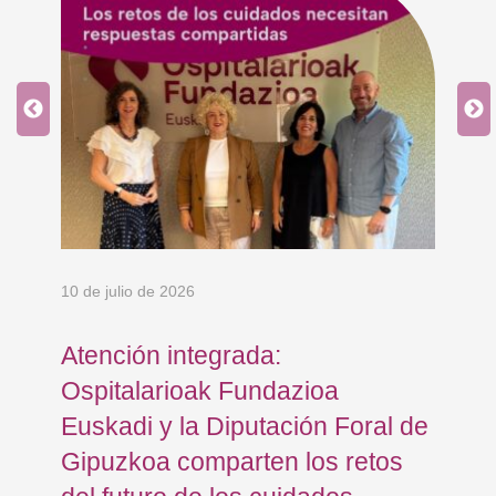
10 de julio de 2026
8 d
Atención integrada:
Jo
Ospitalarioak Fundazioa
re
Euskadi y la Diputación Foral de
ex
Gipuzkoa comparten los retos
En