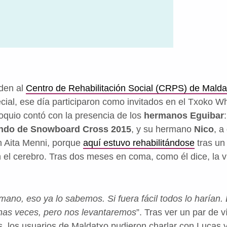
den al
Centro de Rehabilitación Social (CRPS) de Malda
ecial, ese día participaron como invitados en el Txoko W
oquio contó con la presencia de los
hermanos Eguibar
undo de Snowboard Cross 2015
, y su hermano
Nico
, a
 Aita Menni, porque
aquí estuvo rehabilitándose
tras un
 el cerebro. Tras dos meses en coma, como él dice, la v
mano, eso ya lo sabemos. Si fuera fácil todos lo harían.
as veces, pero nos levantaremos
”. Tras ver un par de 
, los usuarios de Maldatxo pudieron charlar con Lucas 