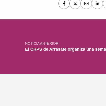
Navegación de entradas
NOTICIA ANTERIOR
El CRPS de Arrasate organiza una sema