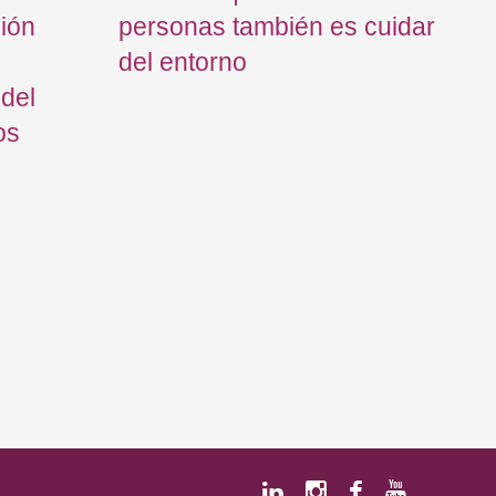
ción
personas también es cuidar
de
del entorno
 del
os