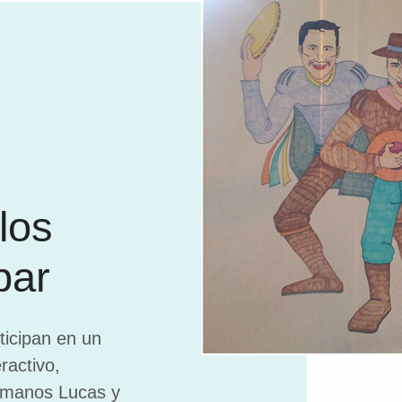
e
los
bar
ticipan en un
ractivo,
rmanos Lucas y