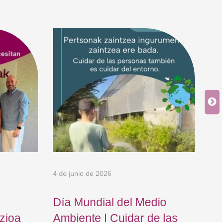
4 de junio de 2026
5 d
Día Mundial del Medio
El
zioa
Ambiente | Cuidar de las
ho