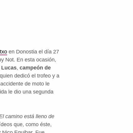
txo
en Donostia el día 27
hy Not. En esta ocasión,
:
Lucas
,
campeón de
 quien dedicó el trofeo y a
 accidente de moto le
ida le dio una segunda
 El camino está lleno de
vídeos que, como éste,
y Nico Eguibar. Fue