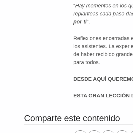
“
Hay momentos en los que
replanteas cada paso dad
por ti
”.
Reflexiones encerradas e
los asistentes.
La experie
de haber recibido grand
para todos.
DESDE AQUÍ QUEREM
ESTA GRAN LECCIÓN 
Volver a la navegación principal
Comparte este contenido