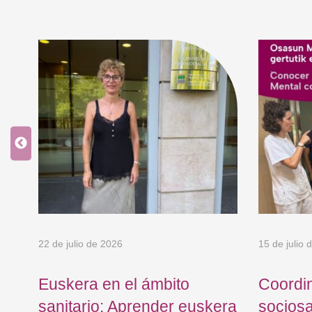
os
de
22 de julio de 2026
15 de julio 
Euskera en el ámbito
Coordi
sanitario: Aprender euskera
sociosa