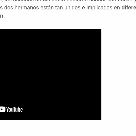
s dos hermanos están tan unidos e implicados en
difer
ón
.