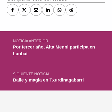
Navegación de entradas
NOTICIA ANTERIOR
Por tercer año, Aita Menni participa en
Lanbai
SIGUIENTE NOTICIA
Baile y magia en Txurdinagabarri