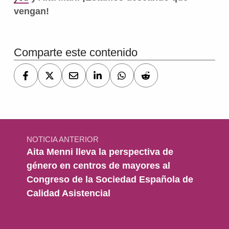
vengan
!
Volver a la navegación principal
Comparte este contenido
Navegación de entradas
NOTICIA ANTERIOR
Aita Menni lleva la perspectiva de
género en centros de mayores al
Congreso de la Sociedad Española de
Calidad Asistencial