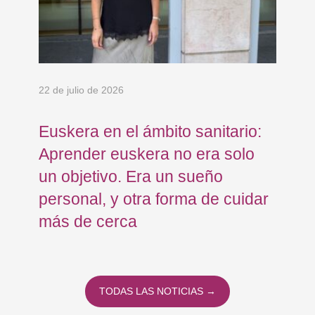
22 de julio de 2026
15 
Euskera en el ámbito sanitario:
Co
en
Aprender euskera no era solo
Ja
un objetivo. Era un sueño
mo
personal, y otra forma de cuidar
Os
más de cerca
Eu
TODAS LAS NOTICIAS →