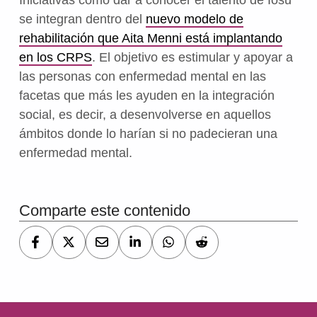
Iniciativas como dar a conocer el talento de Iosu
se integran dentro del
nuevo modelo de
rehabilitación que Aita Menni está implantando
en los CRPS
. El objetivo es estimular y apoyar a
las personas con enfermedad mental en las
facetas que más les ayuden en la integración
social, es decir, a desenvolverse en aquellos
ámbitos donde lo harían si no padecieran una
enfermedad mental.
Volver a la navegación principal
Comparte este contenido
Navegación de entradas