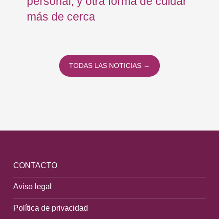
personal, y otra forma de cuidar
Os
más de cerca
Eu
TODAS LAS NOTICIAS →
CONTACTO
Aviso legal
Política de privacidad