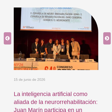
15 de junio de 2026
18 
La inteligencia artificial como
Re
aliada de la neurorrehabilitación:
Os
Juan Marín participa en un
Eu