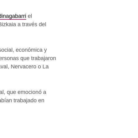
dinagabarri
el
izkaia a través del
 social, económica y
personas que trabajaron
aval, Nervacero o La
tal, que emocionó a
abían trabajado en