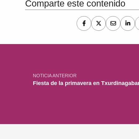
Comparte este contenido
Navegación de entradas
NOTICIA ANTERIOR
Fiesta de la primavera en Txurdinagabar