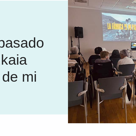
 pasado
zkaia
 de mi