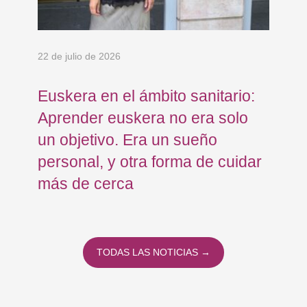
22 de julio de 2026
15 
Euskera en el ámbito sanitario:
Co
en
Aprender euskera no era solo
Ja
un objetivo. Era un sueño
mo
personal, y otra forma de cuidar
Os
más de cerca
Eu
TODAS LAS NOTICIAS →