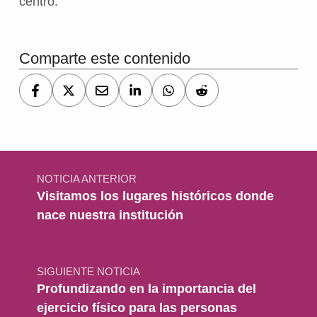
centro.
Volver a la navegación principal
Comparte este contenido
Navegación de entradas
NOTICIA ANTERIOR
Visitamos los lugares históricos donde
nace nuestra institución
SIGUIENTE NOTICIA
Profundizando en la importancia del
ejercicio físico para las personas