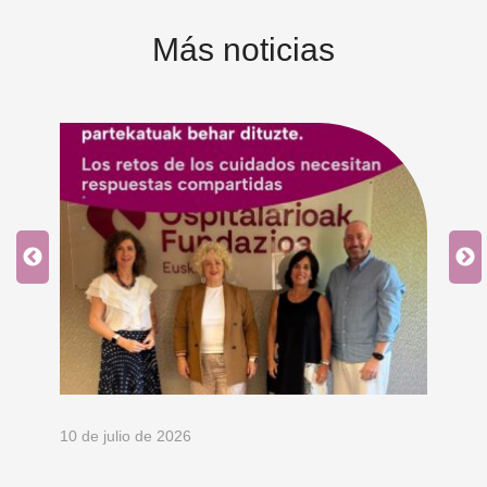
Más noticias
10 de julio de 2026
8 d