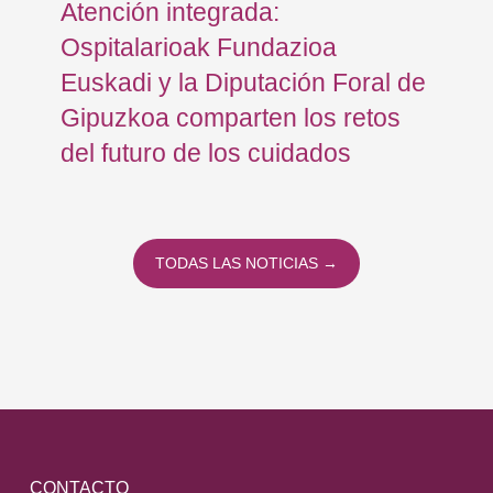
Atención integrada:
Jo
Ospitalarioak Fundazioa
re
Euskadi y la Diputación Foral de
ex
Gipuzkoa comparten los retos
En
del futuro de los cuidados
TODAS LAS NOTICIAS →
CONTACTO