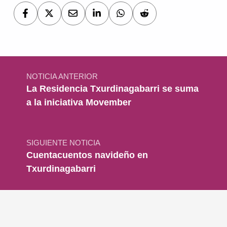
Navegación de entradas
NOTICIA ANTERIOR
La Residencia Txurdinagabarri se suma
a la iniciativa Movember
SIGUIENTE NOTICIA
Cuentacuentos navideño en
Txurdinagabarri