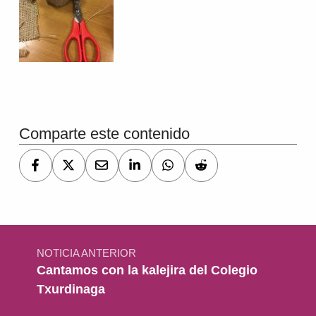
Volver a la navegación principal
Comparte este contenido
Navegación de entradas
NOTICIA ANTERIOR
Cantamos con la kalejira del Colegio
Txurdinaga