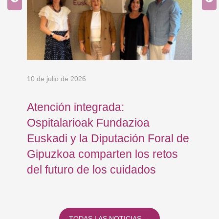
10 de julio de 2026
8 d
Atención integrada:
Jo
Ospitalarioak Fundazioa
re
Euskadi y la Diputación Foral de
ex
Gipuzkoa comparten los retos
En
del futuro de los cuidados
TODAS LAS NOTICIAS →