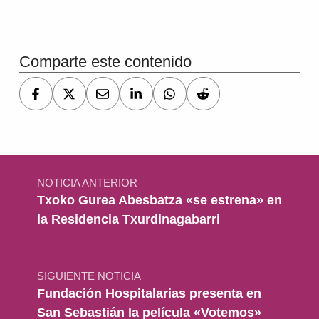
Volver a la navegación principal
Comparte este contenido
Navegación de entradas
NOTICIA ANTERIOR
Txoko Gurea Abesbatza «se estrena» en
la Residencia Txurdinagabarri
SIGUIENTE NOTICIA
Fundación Hospitalarias presenta en
San Sebastián la película «Votemos»