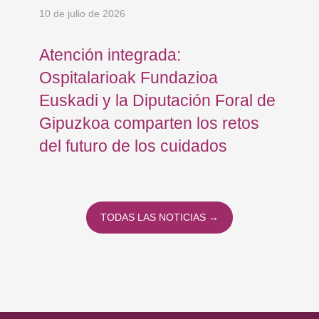
10 de julio de 2026
8 d
Atención integrada:
Jo
Ospitalarioak Fundazioa
re
Euskadi y la Diputación Foral de
ex
Gipuzkoa comparten los retos
En
del futuro de los cuidados
TODAS LAS NOTICIAS →