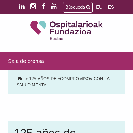
Saltar al contenido principal
Saltar al pie de página
Búsqueda
EU
ES
Ospitalarioak Fundazioa Euskadi (antes Aita Menni)
SALUD MENTAL | DISCAPACIDAD INTELECTUAL | NEURORREHABILITACIÓN Y DAÑO CEREBRAL | PERSONA MAYOR
Sala de prensa
>
125 AÑOS DE «COMPROMISO» CON LA
SALUD MENTAL
125 años de