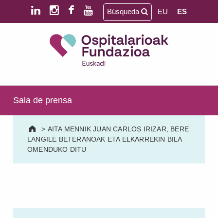
Saltar al contenido principal
Saltar al pie de página
Búsqueda
EU
ES
Ospitalarioak Fundazioa Euskadi (antes Aita Menni)
SALUD MENTAL | DISCAPACIDAD INTELECTUAL | NEURORREHABILITACIÓN Y DAÑO CEREBRAL | PERSONA MAYOR
Sala de prensa
>
AITA MENNIK JUAN CARLOS IRIZAR, BERE
LANGILE BETERANOAK ETA ELKARREKIN BILA
OMENDUKO DITU