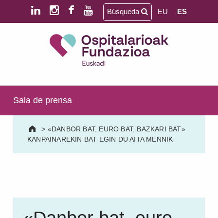
Saltar al contenido principal
Saltar al pie de página
Búsqueda
EU
ES
Ospitalarioak Fundazioa Euskadi (antes Aita Menni)
SALUD MENTAL | DISCAPACIDAD INTELECTUAL | NEURORREHABILITACIÓN Y DAÑO CEREBRAL | PERSONA MAYOR
Sala de prensa
>
«DANBOR BAT, EURO BAT, BAZKARI BAT»
KANPAINAREKIN BAT EGIN DU AITA MENNIK
«Danbor bat, euro