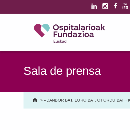
Saltar al contenido principal
Saltar al pie de página
Ospitalarioak Fundazioa Euskadi (antes Aita Menni)
SALUD MENTAL | DISCAPACIDAD INTELECTUAL | NEURORREHABILITACIÓN Y DAÑO CEREBRAL | PERSONA MAYOR
Sala de prensa
>
«DANBOR BAT, EURO BAT, OTORDU BAT» K