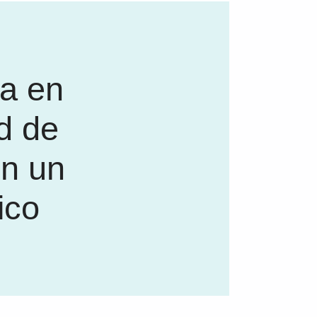
a en
d de
on un
ico