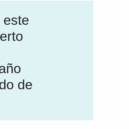
 este
erto
daño
ido de