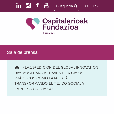
Saltar al contenido principal
Saltar al pie de página
Búsqueda
EU
ES
Ospitalarioak Fundazioa Euskadi (antes Aita Menni)
SALUD MENTAL | DISCAPACIDAD INTELECTUAL | NEURORREHABILITACIÓN Y DAÑO CEREBRAL | PERSONA MAYOR
Sala de prensa
>
LA 13ª EDICIÓN DEL GLOBAL INNOVATION
DAY MOSTRARÁ A TRAVÉS DE 6 CASOS
PRÁCTICOS CÓMO LA IA ESTÁ
TRANSFORMANDO EL TEJIDO SOCIAL Y
EMPRESARIAL VASCO